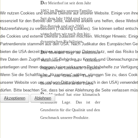
D
er Meierhof ist seit dem Jahr
1962 im Besitz unserer Familie.
Wir nutzen Cookies und externe Dienste auf unserer Website. Einige von ihn
Seit dem Jahr 1994 sind wir ein
essenziell für den Betrieb der Seite, während andere uns helfen, diese Websi
Bio-Betrieb und seit 2003
Nutzererfahrung zu verbessern (Tracking Cookies). Sie können selbst entsch
wirtschaften wir nach den bio-
die Cookies und externe Dienste zulassen möchten. Wichtiger Hinweis: Einig
dynamischen Richtlinien.
Partnerdienste stammen aus den USA. Nach Judikatur des Europäischen Ger
bieten die USA derzeit keinen angemessenen Datenschutz, weil das Risiko b
D
er Meierhof liegt im nördlichen
Ihre Daten dem Zugriff durch US-Behörden zu Kontroll- und Überwachungsz
Waldviertel in der Ortschaft
unterliegen und Ihnen dagegen keine wirksamen Rechtsbehelfe zur Verfügung
Peigarten am Taxenbach. Peigarten
Wenn Sie die Schaltfläche „Akzeptieren“ wählen, stimmen Sie zu, dass Cook
gehört zur Gemeinde Thaya im
unserer Website von uns und von Drittanbietern (auch in den USA) verwende
Bezirk Waidhofen an der Thaya.
dürfen. Bitte beachten Sie, dass bei einer Ablehnung die Seite verlassen mü
D
er Meierhof hat eine klimatisch
Akzeptieren
Ablehnen
besondere Lage. Das ist der
Grundstein für die Qualität und den
Geschmack unserer Produkte.